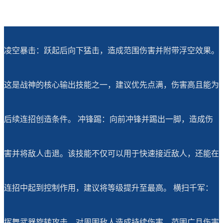
凌空暴击：跃起后向下猛击，造成范围伤害并附带浮空效果。
这是战神的核心输出技能之一，建议优先点满，伤害高且能为
后续连招创造条件。 冲锋踢：向前冲锋并踢出一脚，造成伤
害并将敌人击退。该技能不仅可以用于快速接近敌人，还能在
连招中起到控制作用，建议将等级提升至最高。 横扫千军：
挥舞武器旋转攻击，对周围敌人造成持续伤害。范围广且伤害