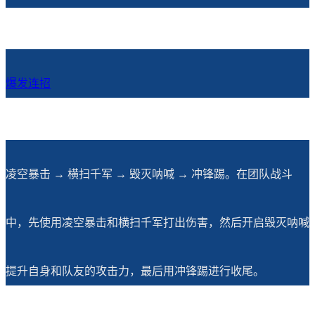
爆发连招
凌空暴击 → 横扫千军 → 毁灭呐喊 → 冲锋踢。在团队战斗
中，先使用凌空暴击和横扫千军打出伤害，然后开启毁灭呐喊
提升自身和队友的攻击力，最后用冲锋踢进行收尾。