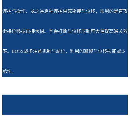
连招与操作：龙之谷启程连招讲究衔接与位移，常用的是普攻
衔接位移技再接大招。学会打断与位移压制可大幅提高通关效
率。BOSS战多注意机制与站位，利用闪避帧与位移技能减少
承伤。