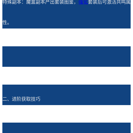
特殊副本：魔盒副本产出套装图鉴，
强化
套装后可激活共鸣属
性。
二、进阶获取技巧