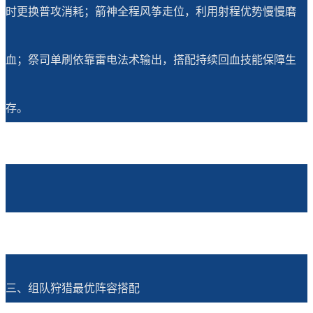
时更换普攻消耗；箭神全程风筝走位，利用射程优势慢慢磨
血；祭司单刷依靠雷电法术输出，搭配持续回血技能保障生
存。
三、组队狩猎最优阵容搭配