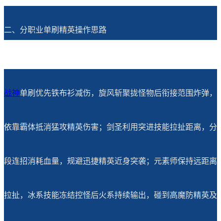
二、分职业单刷精英操作思路
战神
单刷优先铁布衫减伤，旋风斩聚拢怪物后衔接范围炸弹，
依靠霸体抵消猛攻精英伤害；剑圣利用突进技能拉扯距离，分
段连招消耗血量，规避迅捷精英近身突袭；元素师保持远距离
拉扯，冰系技能冻结控怪后火系持续输出，碰到高魔防精英及