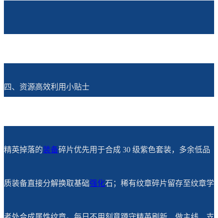
四、资源高效利用小贴士
精英掉落的
装备
碎片优先用于合成 30 级紫色套装，多余低品
质装备直接分解换取基础
强化
石；稀有纹章碎片留存至纹章学
者处合成属性纹章。每日不用刻意蹲守精英刷新，做主线、支