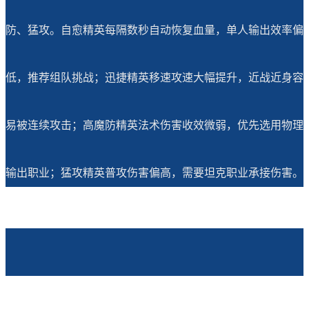
防、猛攻。自愈精英每隔数秒自动恢复血量，单人输出效率偏
低，推荐组队挑战；迅捷精英移速攻速大幅提升，近战近身容
易被连续攻击；高魔防精英法术伤害收效微弱，优先选用物理
输出职业；猛攻精英普攻伤害偏高，需要坦克职业承接伤害。