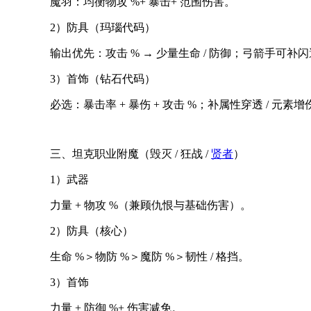
魔羽：均衡物攻 %+ 暴击+ 范围伤害。
2）防具（玛瑙代码）
输出优先：攻击 % → 少量生命 / 防御；弓箭手可补
3）首饰（钻石代码）
必选：暴击率 + 暴伤 + 攻击 %；补属性穿透 / 元素增
三、坦克职业附魔（毁灭 / 狂战 /
贤者
）
1）武器
力量 + 物攻 %（兼顾仇恨与基础伤害）。
2）防具（核心）
生命 %＞物防 %＞魔防 %＞韧性 / 格挡。
3）首饰
力量 + 防御 %+ 伤害减免。