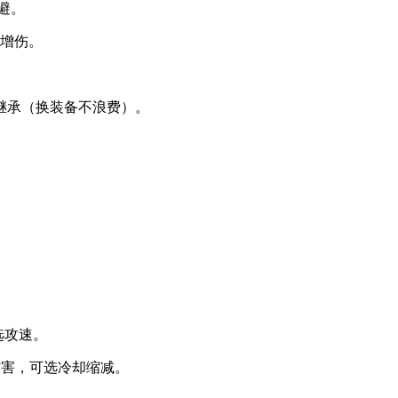
闪避。
/ 增伤。
。
继承（换装备不浪费）。
选攻速。
能伤害，可选冷却缩减。