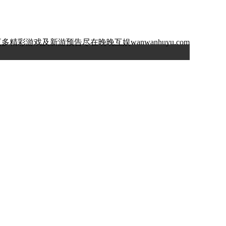
多精彩游戏及新游预告尽在晚晚互娱wanwanhuyu.com
锡七酷网络科技有限公司 出版单位：江苏凤凰电子音像出版社有限公司 审批文