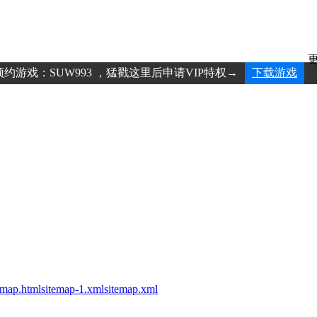
更
约游戏：SUW993 ，猛戳这里后申请VIP特权→
下载游戏
emap.html
sitemap-1.xml
sitemap.xml
技术(绍兴上虞)有限公司 登记号：2025SR0680770 运营单位：无