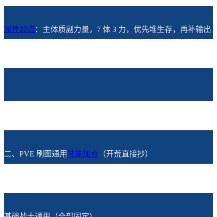
属性加点
：主体质副力量，7 体 3 力，优先堆生存，再补输出
二、PVE 刷图通用
技能加点
（开荒直接抄）
基础战士通用（全部固定）