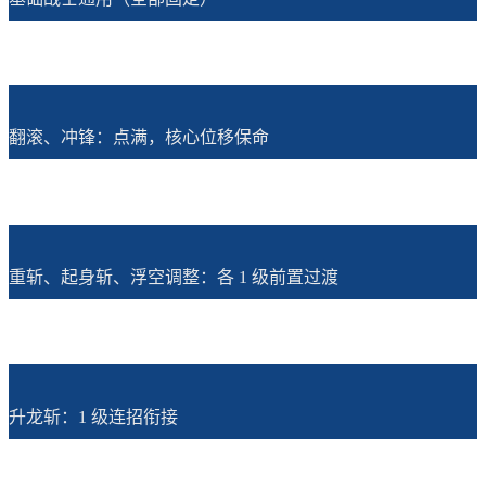
翻滚、冲锋：点满，核心位移保命
重斩、起身斩、浮空调整：各 1 级前置过渡
升龙斩：1 级连招衔接