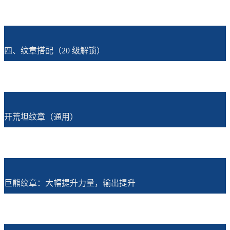
四、纹章搭配（20 级解锁）
开荒坦纹章（通用）
巨熊纹章：大幅提升力量，输出提升