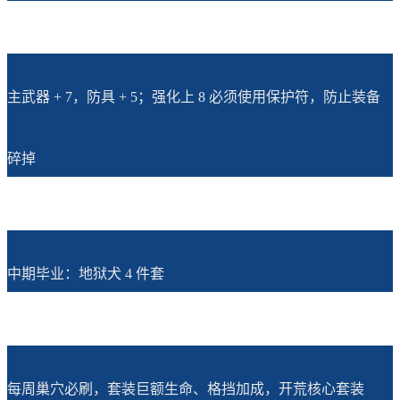
主武器 + 7，防具 + 5；强化上 8 必须使用保护符，防止装备
碎掉
中期毕业：地狱犬 4 件套
每周巢穴必刷，套装巨额生命、格挡加成，开荒核心套装