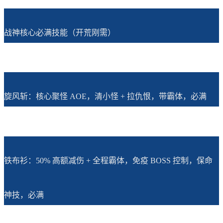
战神核心必满技能（开荒刚需）
旋风斩：核心聚怪 AOE，清小怪 + 拉仇恨，带霸体，必满
铁布衫：50% 高额减伤 + 全程霸体，免疫 BOSS 控制，保命
神技，必满