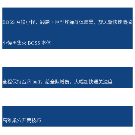
BOSS 召唤小怪，践踏 + 巨型炸弹群体眩晕，旋风斩快速清掉
小怪再集火 BOSS 本体
全程保持战吼 buff，给全队增伤，大幅加快通关速度
高难巢穴开荒技巧