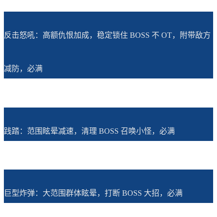
反击怒吼：高额仇恨加成，稳定锁住 BOSS 不 OT，附带敌方
减防，必满
践踏：范围眩晕减速，清理 BOSS 召唤小怪，必满
巨型炸弹：大范围群体眩晕，打断 BOSS 大招，必满