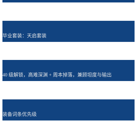
毕业套装：天启套装
40 级解锁，高难深渊 + 周本掉落，兼顾坦度与输出
装备词条优先级