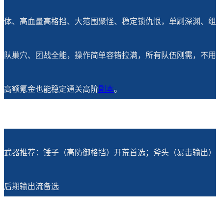
体、高血量高格挡、大范围聚怪、稳定锁仇恨，单刷深渊、组
队巢穴、团战全能，操作简单容错拉满，所有队伍刚需，不用
高额氪金也能稳定通关高阶
副本
。
武器推荐：锤子（高防御格挡）开荒首选；斧头（暴击输出）
后期输出流备选