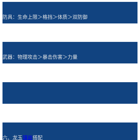
防具：生命上限＞格挡＞体质＞双防御
武器：物理攻击＞暴击伤害＞力量
六、龙玉
镶嵌
搭配