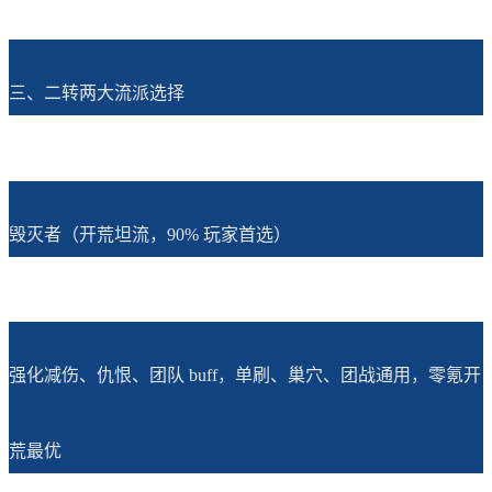
三、二转两大流派选择
毁灭者（开荒坦流，90% 玩家首选）
强化减伤、仇恨、团队 buff，单刷、巢穴、团战通用，零氪开
荒最优