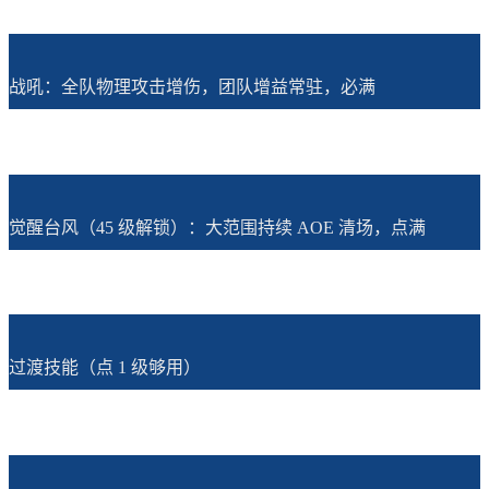
战吼：全队物理攻击增伤，团队增益常驻，必满
觉醒台风（45 级解锁）：大范围持续 AOE 清场，点满
过渡技能（点 1 级够用）