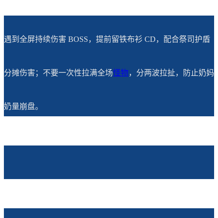
遇到全屏持续伤害 BOSS，提前留铁布衫 CD，配合祭司护盾
分摊伤害；不要一次性拉满全场
怪物
，分两波拉扯，防止奶妈
奶量崩盘。